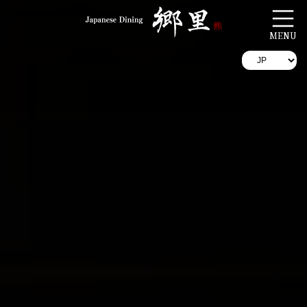
コ
ナ
ン
ビ
テ
ゲ
ン
ー
ツ
シ
へ
ョ
ス
ン
キ
に
ッ
移
プ
動