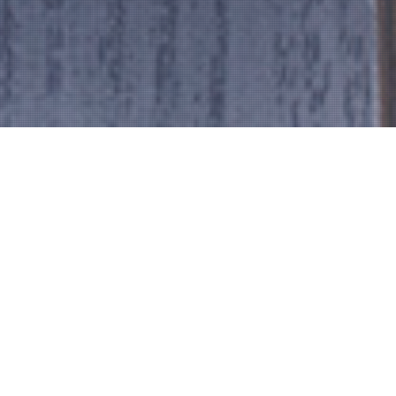
ご予約はこちら
HOME
コース
Reservation
Course Menu
プレミアムコース
4,500円（税込）チャージ料500円別
6/2～8/29迄
■夏野菜の和風ラタトゥイユ