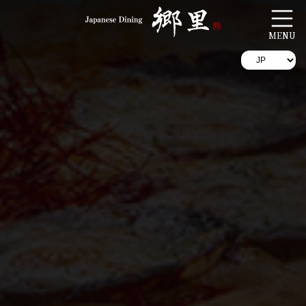
コ
ナ
ン
ビ
テ
ゲ
ン
ー
ツ
シ
へ
ョ
ス
ン
キ
に
ッ
移
プ
動